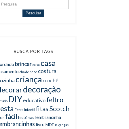
Pesquisa
BUSCA POR TAGS
casa
brincar
ordado
caixa
costura
asamento
chá de bebê
criança
ozinha
crochê
decoração
decorar
DIY
feltro
educativo
esafio
festa
fitas Scotch
Festa infantil
fácil
lembrancinha
lor
histórias
lembrancinhas
livro
MDF
miçangas