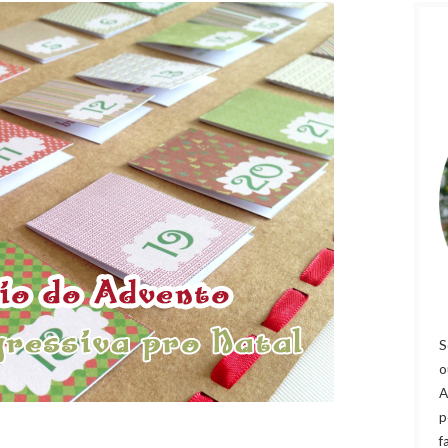
S
o
A
p
f