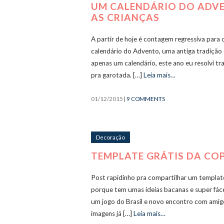
UM CALENDÁRIO DO ADV
AS CRIANÇAS
A partir de hoje é contagem regressiva para
calendário do Advento, uma antiga tradição 
apenas um calendário, este ano eu resolvi t
pra garotada. […]
Leia mais…
01/12/2015
|
9 COMMENTS
Decoração
TEMPLATE GRÁTIS DA C
Post rapidinho pra compartilhar um template
porque tem umas ideias bacanas e super fácei
um jogo do Brasil e novo encontro com amigo
imagens já […]
Leia mais…