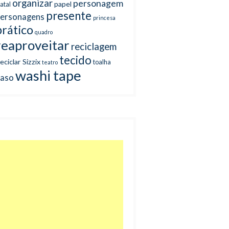
organizar
personagem
papel
atal
presente
ersonagens
princesa
prático
quadro
reaproveitar
reciclagem
tecido
eciclar
Sizzix
toalha
teatro
washi tape
aso