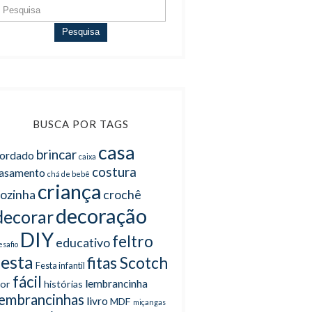
Pesquisa
BUSCA POR TAGS
casa
brincar
ordado
caixa
costura
asamento
chá de bebê
criança
ozinha
crochê
decoração
decorar
DIY
feltro
educativo
esafio
festa
fitas Scotch
Festa infantil
fácil
lembrancinha
lor
histórias
lembrancinhas
livro
MDF
miçangas