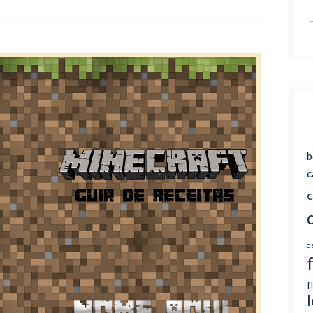
b
c
c
d
f