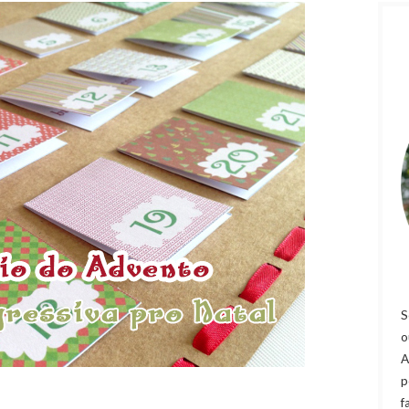
S
o
A
p
f