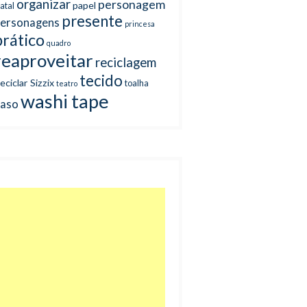
organizar
personagem
papel
atal
presente
ersonagens
princesa
prático
quadro
reaproveitar
reciclagem
tecido
eciclar
Sizzix
toalha
teatro
washi tape
aso