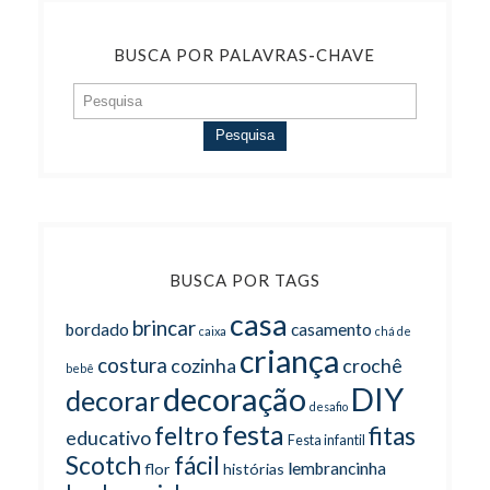
BUSCA POR PALAVRAS-CHAVE
Pesquisa
BUSCA POR TAGS
casa
brincar
bordado
casamento
caixa
chá de
criança
costura
cozinha
crochê
bebê
decoração
DIY
decorar
desafio
festa
feltro
fitas
educativo
Festa infantil
Scotch
fácil
lembrancinha
flor
histórias