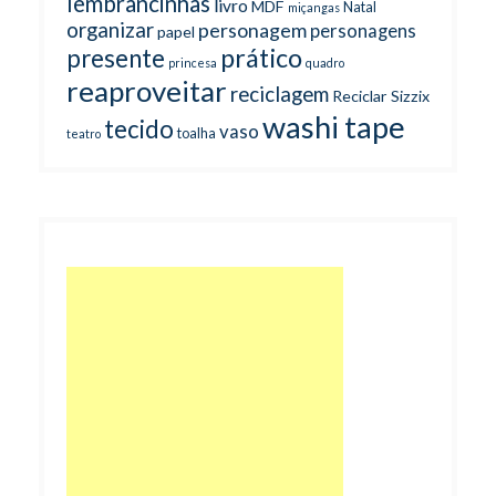
lembrancinhas
livro
MDF
Natal
miçangas
organizar
personagem
personagens
papel
prático
presente
princesa
quadro
reaproveitar
reciclagem
Reciclar
Sizzix
washi tape
tecido
vaso
toalha
teatro